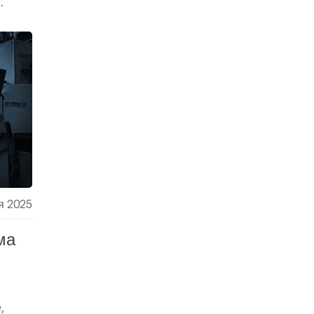
.
я 2025
ма
,