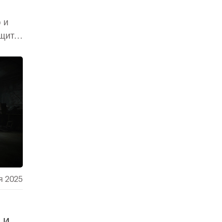
 и
ащита
.
я 2025
 и