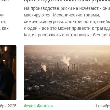
как их избежать
На производстве риски не исчезают - они
ки
маскируются. Механические травмы,
те,
химические угрозы, электричество, ошиб
 как
людей - всё это может привести к трагед
Как их распознать и остановить - без ли
затрат и формальностей.
ября 2025
Федор Жигалов
11 ноябр