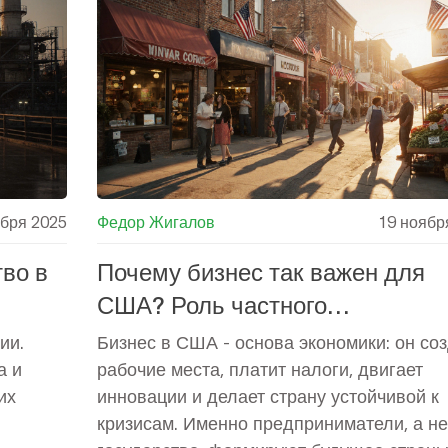
ября 2025
Федор Жигалов
19 ноябр
тво в
Почему бизнес так важен для
США? Роль частного
предпринимательства в эконом
ии.
Бизнес в США - основа экономики: он со
США
а и
рабочие места, платит налоги, двигает
их
инновации и делает страну устойчивой к
.
кризисам. Именно предприниматели, а не