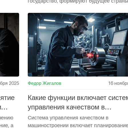
государство, формируют будущее страны
ября 2025
Федор Жигалов
16 ноябр
иятие
Какие функции включает систе
и
управления качеством в
машиностроении
чению
Система управления качеством в
ние, а
машиностроении включает планирование