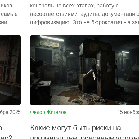
ников
контроль на всех этапах, работу с
е самые
несоответствиями, аудиты, документацию
ни.
цифровизацию. Это не бюрократия - а з
от брака, потерь и репутационных рисков
ября 2025
Федор Жигалов
15 ноябр
о
Какие могут быть риски на
час?
производстве: основные угрозы