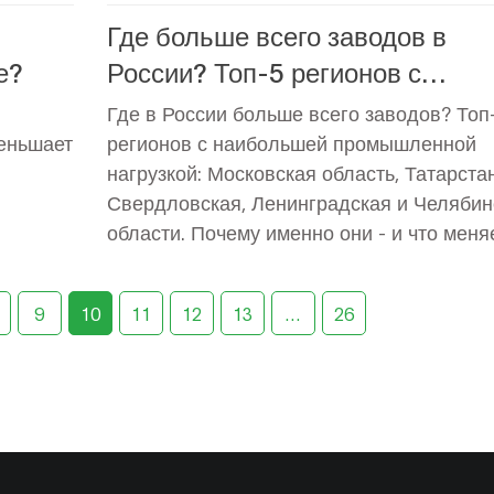
Где больше всего заводов в
е?
России? Топ-5 регионов с
наибольшей промышленной
Где в России больше всего заводов? Топ
нагрузкой
меньшает
регионов с наибольшей промышленной
нагрузкой: Московская область, Татарстан
Свердловская, Ленинградская и Челябин
области. Почему именно они - и что меня
сегодня.
9
10
11
12
13
…
26