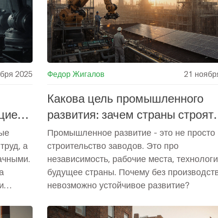
ября 2025
Федор Жигалов
21 ноябр
Какова цель промышленного
цией
развития: зачем страны строят
заводы и модернизируют
ные
Промышленное развитие - это не просто
производство?
труд, а
строительство заводов. Это про
ачными.
независимость, рабочие места, технологи
а
будущее страны. Почему без производст
и
невозможно устойчивое развитие?