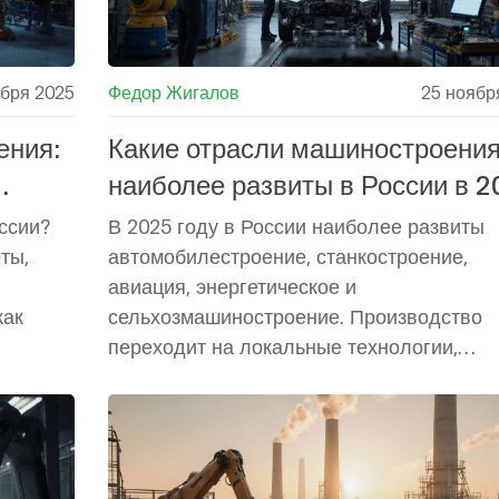
ября 2025
Федор Жигалов
25 ноябр
ения:
Какие отрасли машиностроени
наиболее развиты в России в 2
году?
ссии?
В 2025 году в России наиболее развиты
ты,
автомобилестроение, станкостроение,
авиация, энергетическое и
как
сельхозмашиностроение. Производство
переходит на локальные технологии,
цифровые двойники и новые материалы.