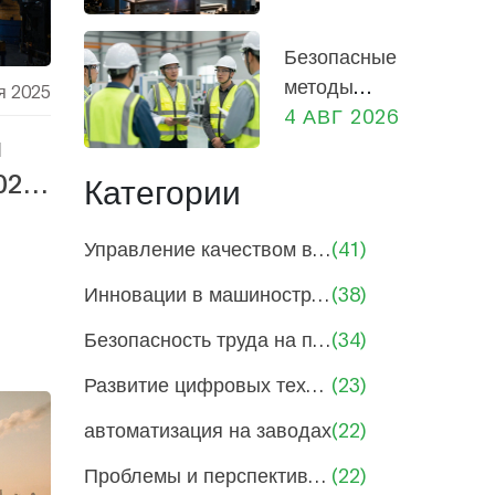
прибыль,
социальная
Безопасные
роль и
методы
я 2025
экономика
работы на
4 АВГ 2026
России
я
производстве:
практическое
025
Категории
руководство
для
Управление качеством в машиностроении
(41)
сотрудников и
Инновации в машиностроении и производстве
(38)
руководителей
Безопасность труда на производствах
(34)
Развитие цифровых технологий в производстве
(23)
автоматизация на заводах
(22)
Проблемы и перспективы машиностроения
(22)