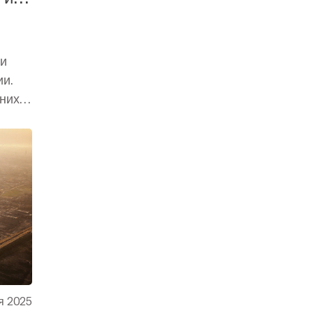
ки
ии.
шних
я 2025