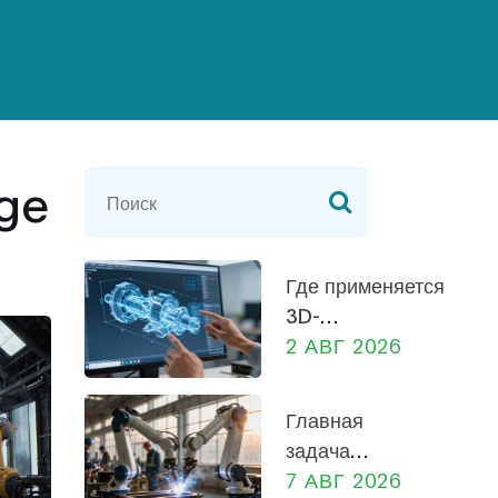
age
Где применяется
3D-
моделирование
2 АВГ 2026
в
машиностроении:
Главная
от
задача
проектирования
предприятия:
7 АВГ 2026
до производства