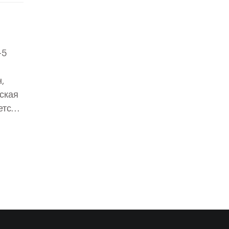
-5
,
ская
ется