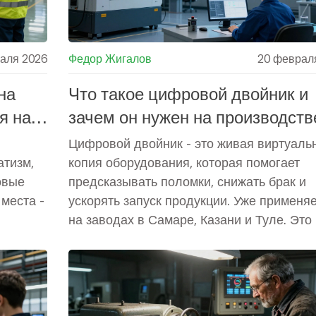
аля 2026
Федор Жигалов
20 феврал
на
Что такое цифровой двойник и
я на
зачем он нужен на производств
Цифровой двойник - это живая виртуаль
атизм,
копия оборудования, которая помогает
овые
предсказывать поломки, снижать брак и
места -
ускорять запуск продукции. Уже применя
на заводах в Самаре, Казани и Туле. Это
будущее - это сегодня.