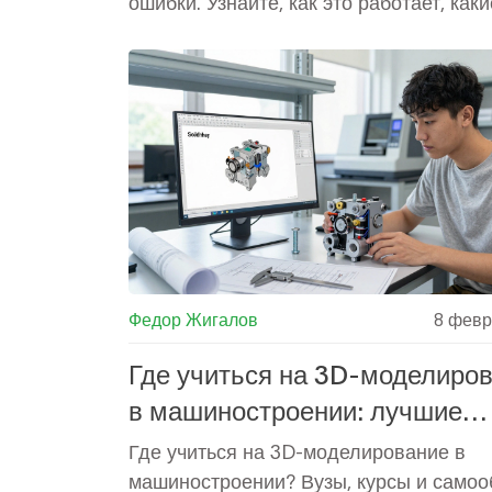
ошибки. Узнайте, как это работает, каки
программы используются и почему без
уже невозможно конкурировать.
Федор Жигалов
8 февр
Где учиться на 3D-моделиро
в машиностроении: лучшие
варианты в 2026 году
Где учиться на 3D-моделирование в
машиностроении? Вузы, курсы и самоо