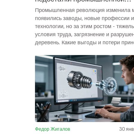
революции?
Промышленная революция изменила м
появились заводы, новые профессии и
технологии, но за этим ростом - тяжел
условия труда, загрязнение и разруше
деревень. Какие выгоды и потери при
индустриализация?
Федор Жигалов
30 ян