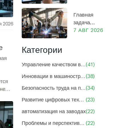
в
руководителей
машиностроении:
Главная
от
задача
я 2026
проектирования
предприятия:
7 АВГ 2026
до производства
прибыль,
социальная
е
Категории
роль и
ная
экономика
Управление качеством в машиностроении
(41)
России
Инновации в машиностроении и производстве
(38)
ется
Безопасность труда на производствах
(34)
 не
Развитие цифровых технологий в производстве
(23)
автоматизация на заводах
(22)
Проблемы и перспективы машиностроения
(22)