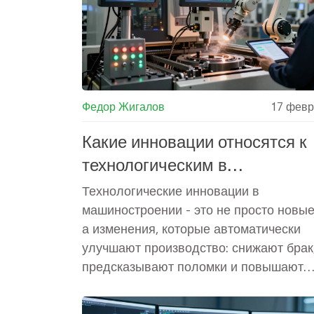
Федор Жигалов
17 февр
Какие инновации относятся к
технологическим в
машиностроении и производс
Технологические инновации в
машиностроении - это не просто новые
а изменения, которые автоматически
улучшают производство: снижают брак
предсказывают поломки и повышают
точность. Разбираем, какие технологии
действительно считаются инновациями