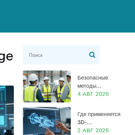
age
Безопасные
методы
работы на
4 АВГ 2026
производстве:
практическое
Где применяется
руководство
3D-
для
моделирование
2 АВГ 2026
сотрудников и