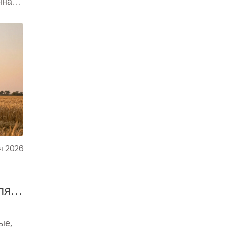
нная
я 2026
ля
ые,