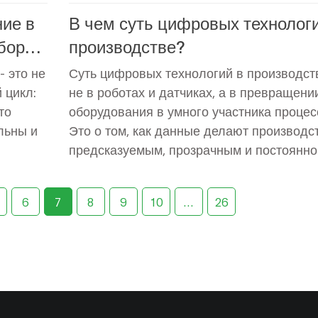
ие в
В чем суть цифровых технологи
бор
производстве?
 это не
Суть цифровых технологий в производств
 цикл:
не в роботах и датчиках, а в превращени
то
оборудования в умного участника процес
льны и
Это о том, как данные делают производс
предсказуемым, прозрачным и постоянно
улучшающимся.
6
7
8
9
10
…
26