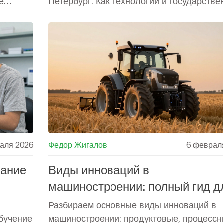
е
Петербург. Как технологии и государстве
 этого
поддержка меняют отрасль в 2026 году.
аля 2026
Федор Жигалов
6 феврал
вание
Виды инноваций в
машиностроении: полный гид д
производителей
Разбираем основные виды инноваций в
бучение
машиностроении: продуктовые, процессн