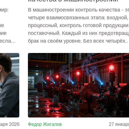
ир:
В машиностроении контроль качества - э
четыре взаимосвязанных этапа: входной,
ые
процессный, контроль готовой продукции
ние
поставочный. Каждый из них предотвращ
несла
брак на своём уровне. Без всех четырёх
система не работает.
варя 2026
Федор Жигалов
27 январ