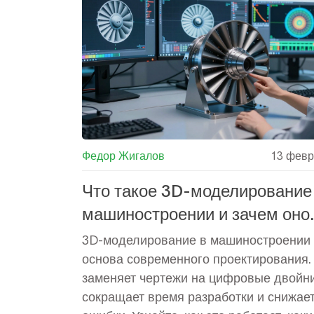
какие - просто обновлением.
Федор Жигалов
13 февр
Что такое 3D-моделирование
машиностроении и зачем оно
нужно?
3D-моделирование в машиностроении 
основа современного проектирования.
заменяет чертежи на цифровые двойни
сокращает время разработки и снижае