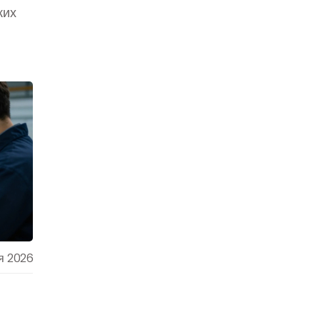
ких
я 2026