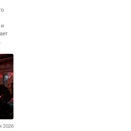
то
 и
ает
я 2026