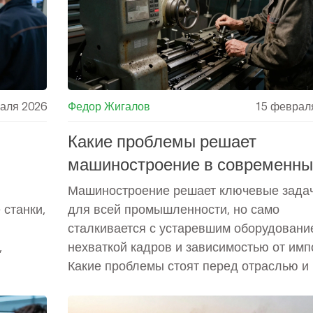
аля 2026
Федор Жигалов
15 феврал
Какие проблемы решает
машиностроение в современны
тве?
условиях?
Машиностроение решает ключевые зада
 станки,
для всей промышленности, но само
сталкивается с устаревшим оборудовани
,
нехваткой кадров и зависимостью от имп
Какие проблемы стоят перед отраслью и 
их решать - в деталях.
, а