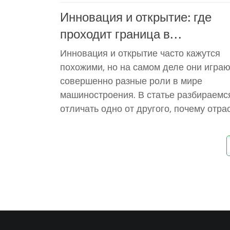
Инновация и открытие: где
проходит граница в
машиностроении
Инновация и открытие часто кажутся
похожими, но на самом деле они играю
совершенно разные роли в мире
машиностроения. В статье разбираемся
отличать одно от другого, почему отра
чаще ждут инноваций, чем открытий, и 
влияет на развитие производства. При
примеры из реального сектора и объяс
эти процессы меняют жизнь инженеров
компаний. Будут практические советы 
извлечь выгоду из обеих стратегий.