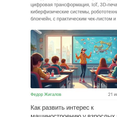
цифровая трансформация, IoT, 3D‑печа
киберфизические системы, робототехн
блокчейн, с практическим чек‑листом и
Федор Жигалов
21 и
Как развить интерес к
машиностроению у взрослых 