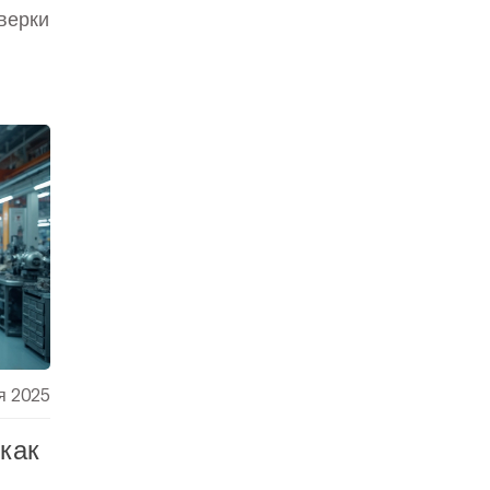
верки
я 2025
как