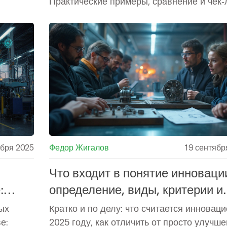
Практические примеры, сравнение и чек‑
ы.
внедрения.
ября 2025
Федор Жигалов
19 сентябр
Что входит в понятие инноваци
:
определение, виды, критерии и
ать и
примеры 2025
ых
Кратко и по делу: что считается инноваци
е:
2025 году, как отличить от просто улучше