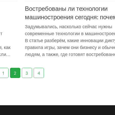
Востребованы ли технологии
машиностроения сегодня: поче
они не теряют актуальности
Задумывались, насколько сейчас нужны
т
современные технологии в машинострое
В статье разберём, какие инновации дик
, как
правила игры, зачем они бизнесу и обыч
сли
людям, а также, где готовят востребован
как это
специалистов. Поговорим о технологиях,
веду
которые реально экономят деньги и врем
1
2
3
4
ню, как
производстве, и почему Россия не собир
 и
отставать от передовых стран. Приведём
— как
понятные примеры и советы для тех, кто 
быть в теме.