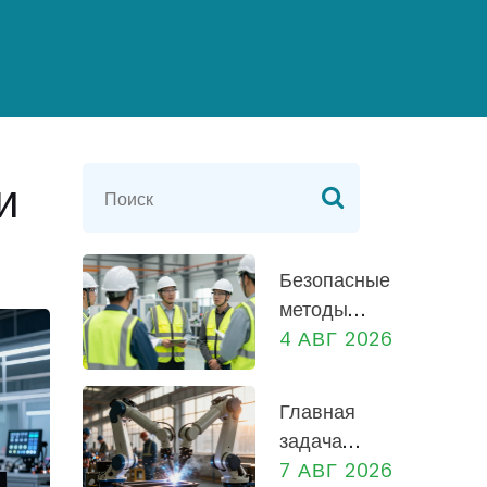
и
Безопасные
методы
работы на
4 АВГ 2026
производстве:
практическое
Главная
руководство
задача
для
предприятия:
7 АВГ 2026
сотрудников и