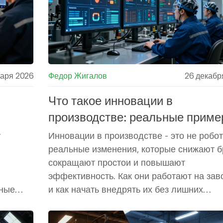
варя 2026
Федор Жигалов
26 декабр
Что такое инновации в
производстве: реальные приме
тве
как они меняют заводы
у
Инновации в производстве - это не робот
реальные изменения, которые снижают б
сокращают простои и повышают
эффективность. Как они работают на зав
ьные
и как начать внедрять их без лишних
вложений.