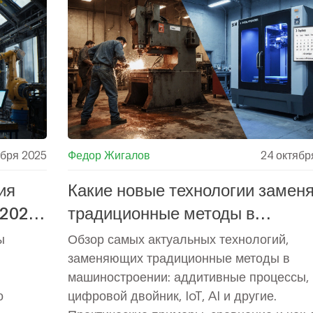
ября 2025
Федор Жигалов
24 октябр
ия
Какие новые технологии замен
 2025
традиционные методы в
машиностроении?
ы
Обзор самых актуальных технологий,
заменяющих традиционные методы в
машиностроении: аддитивные процессы,
о
цифровой двойник, IoT, AI и другие.