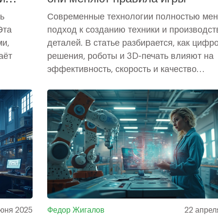
ь
Современные технологии полностью ме
Эта
подход к созданию техники и производст
ми,
деталей. В статье разбирается, как цифр
аёт
решения, роботы и 3D-печать влияют на
эффективность, скорость и качество
 В
машиностроения. Есть конкретные прим
ящий
новых инструментов и лайфхаки для биз
ту сферу
Обсуждаются свежие тренды и реальны
етные
преимущества внедрения умных систем.
ителям,
тем, кто далёк от заводов, будет интерес
, с чего
узнать, куда движется отрасль.
.
юня 2025
Федор Жигалов
22 апрел