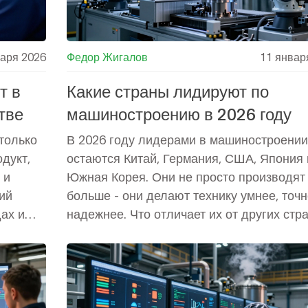
варя 2026
Федор Жигалов
11 январ
т в
Какие страны лидируют по
тве
машиностроению в 2026 году
только
В 2026 году лидерами в машиностроении
дукт,
остаются Китай, Германия, США, Япония 
 и
Южная Корея. Они не просто производят
ций
больше - они делают технику умнее, точн
ах и
надежнее. Что отличает их от других стр
ета.