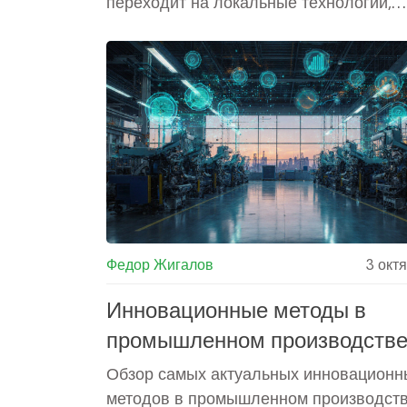
переходит на локальные технологии,
цифровые двойники и новые материал
Федор Жигалов
3 окт
Инновационные методы в
промышленном производстве
цифровые технологии, 3D‑печ
Обзор самых актуальных инновационн
ИИ
методов в промышленном производств