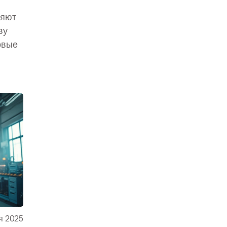
няют
ву
овые
еры
неса.
е
 Даже
но
я 2025