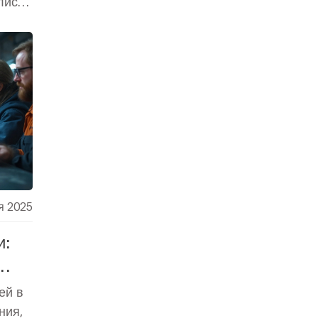
лист
я 2025
и:
ей в
ния,