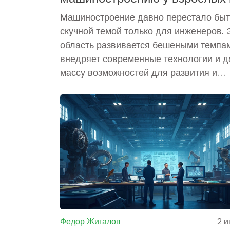
детей
Машиностроение давно перестало быт
скучной темой только для инженеров. 
область развивается бешеными темпа
внедряет современные технологии и д
массу возможностей для развития и
творчества, как взрослым, так и детям.
статье разберём, как пробудить насто
интерес к машиностроению, сделать э
ближе и понятнее, а ещё дадим конкр
советы и лайфхаки. Будет полезно род
преподавателям и тем, кто хочет понять
начать путь в железный мир инноваций
Федор Жигалов
2 и