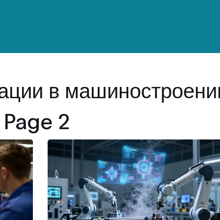
вации в машиностроени
 Page 2