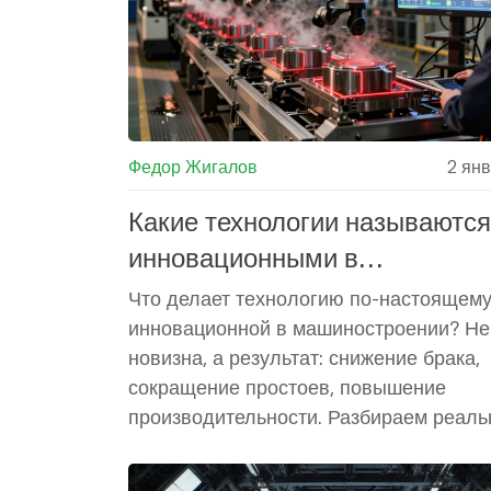
Федор Жигалов
2 ян
Какие технологии называются
инновационными в
машиностроении и производс
Что делает технологию по-настоящем
инновационной в машиностроении? Не
новизна, а результат: снижение брака,
сокращение простоев, повышение
производительности. Разбираем реал
примеры и критерии.