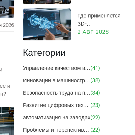
прибыль,
руководителей
социальная
Где применяется
роль и
3D-
я 2026
экономика
моделирование
2 АВГ 2026
России
в
машиностроении:
Категории
от
проектирования
Управление качеством в машиностроении
(41)
и
до производства
Инновации в машиностроении и производстве
(38)
ее и
Безопасность труда на производствах
(34)
ан?
Развитие цифровых технологий в производстве
(23)
автоматизация на заводах
(22)
Проблемы и перспективы машиностроения
(22)