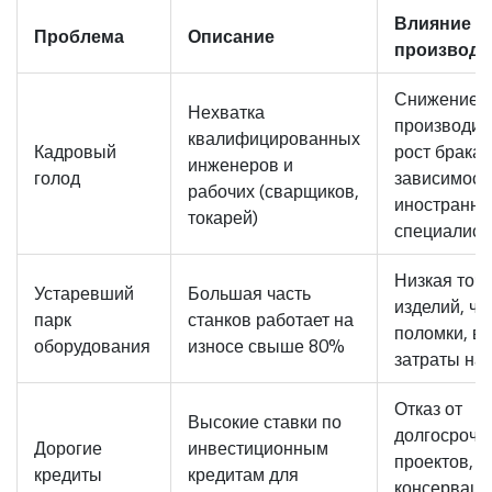
Влияние н
Проблема
Описание
производс
Снижение
Нехватка
производит
квалифицированных
Кадровый
рост брака,
инженеров и
голод
зависимост
рабочих (сварщиков,
иностранн
токарей)
специалист
Низкая точ
Устаревший
Большая часть
изделий, ча
парк
станков работает на
поломки, в
оборудования
износе свыше 80%
затраты на
Отказ от
Высокие ставки по
долгосрочн
Дорогие
инвестиционным
проектов,
кредиты
кредитам для
консерваци