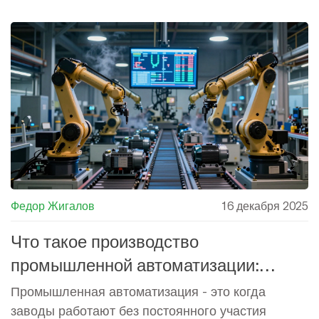
Федор Жигалов
16 декабря 2025
Что такое производство
промышленной автоматизации:
простыми словами о том, как роботы
Промышленная автоматизация - это когда
и программы меняют заводы
заводы работают без постоянного участия