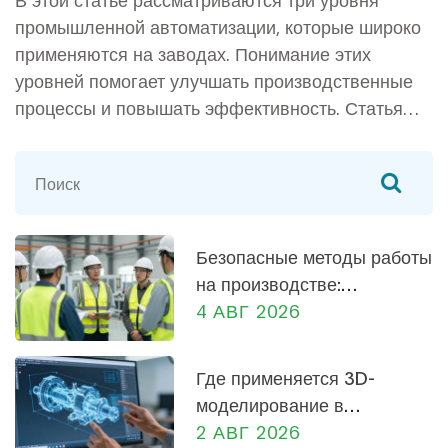
промышленной автоматизации, которые широко
применяются на заводах. Понимание этих
уровней помогает улучшать производственные
процессы и повышать эффективность. Статья
детализирует, как каждый уровень
автоматизации вносит свой вклад в
оптимизацию производства и что нужно
учитывать при внедрении таких систем.
Изложение содержит интересные примеры и
Безопасные методы работы
практические советы по автоматизации заводов.
на производстве:
практическое руководство
4 АВГ 2026
для сотрудников и
руководителей
Где применяется 3D-
моделирование в
машиностроении: от
2 АВГ 2026