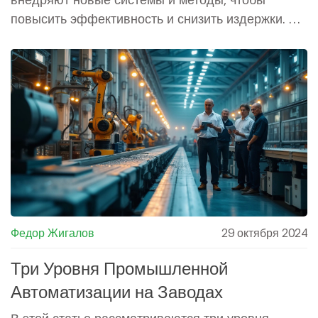
повысить эффективность и снизить издержки. В
этой статье обсуждаются основные аспекты
технологий производства, включая
автоматизацию, использование искусственного
интеллекта, а также влияние данных и анализа
на производственные процессы. Читатели
узнают о лучших практиках и потенциальных
трендах в развитии этой сферы.
Федор Жигалов
29 октября 2024
Три Уровня Промышленной
Автоматизации на Заводах
В этой статье рассматриваются три уровня