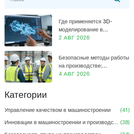
оптимизацию производства и что нужно
учитывать при внедрении таких систем.
Изложение содержит интересные примеры и
Где применяется 3D-
практические советы по автоматизации заводов.
моделирование в
машиностроении: от
2 АВГ 2026
проектирования до
производства
Безопасные методы работы
на производстве:
практическое руководство
4 АВГ 2026
для сотрудников и
руководителей
Категории
Управление качеством в машиностроении
(41)
Инновации в машиностроении и производстве
(38)
Безопасность труда на производствах
(34)