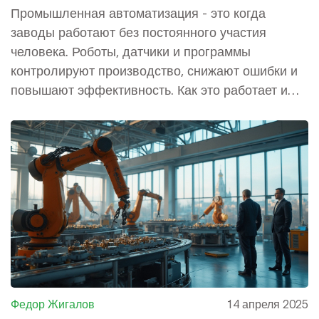
простыми словами о том, как роботы
Промышленная автоматизация - это когда
и программы меняют заводы
заводы работают без постоянного участия
человека. Роботы, датчики и программы
контролируют производство, снижают ошибки и
повышают эффективность. Как это работает и
зачем нужно в России.
Федор Жигалов
14 апреля 2025