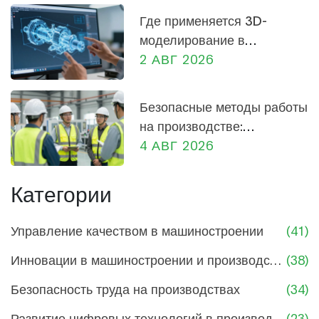
невнимательности или спешки. Материал
Где применяется 3D-
поможет любому работнику понять, почему
моделирование в
инструкции — это не скучная бумажная
машиностроении: от
2 АВГ 2026
формальность, а реальный способ спасти
проектирования до
здоровье и даже жизнь.
производства
Безопасные методы работы
на производстве:
практическое руководство
4 АВГ 2026
для сотрудников и
руководителей
Категории
Управление качеством в машиностроении
(41)
Инновации в машиностроении и производстве
(38)
Безопасность труда на производствах
(34)
Развитие цифровых технологий в производстве
(23)