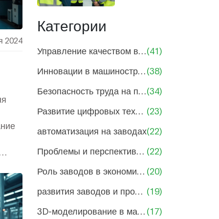
производстве:
практическое
Категории
руководство
я 2024
для
Управление качеством в машиностроении
(41)
сотрудников и
Инновации в машиностроении и производстве
(38)
руководителей
Безопасность труда на производствах
(34)
ня
Развитие цифровых технологий в производстве
(23)
ание
автоматизация на заводах
(22)
Проблемы и перспективы машиностроения
(22)
Роль заводов в экономике России
(20)
вой
развития заводов и промышленности
(19)
стем.
3D-моделирование в машиностроении
(17)
ы и