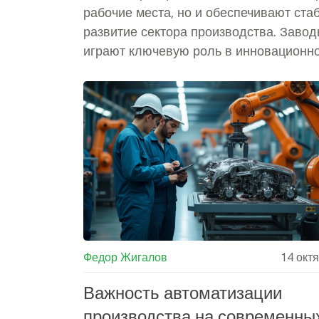
рабочие места, но и обеспечивают ста
развитие сектора производства. Заво
играют ключевую роль в инновационн
развитии страны и укреплении её
международных позиций. Их влияние
распространяется на социальную сфер
помогая облегчить социальные
напряжённости в регионах. Важно про
поддерживать их рост и адаптацию к
современным вызовам экономики.
Федор Жигалов
14 окт
Важность автоматизации
производства на современны