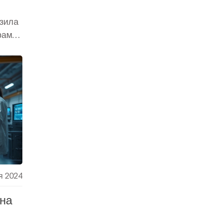
азила
рами
и,
и.
ую
ества
на
я 2024
на