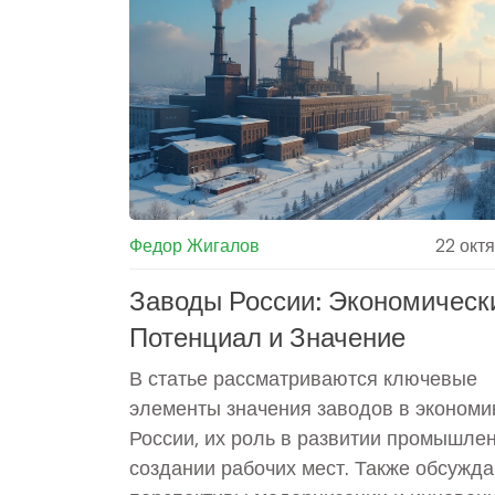
социальным и финансовым целям, кот
связаны с инновациями и устойчивым
развитием. Эти аспекты показывают р
заводов как движущей силы экономики
Федор Жигалов
22 окт
Заводы России: Экономическ
Потенциал и Значение
В статье рассматриваются ключевые
элементы значения заводов в экономи
России, их роль в развитии промышлен
создании рабочих мест. Также обсужд