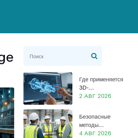
age
Где применяется
3D-
моделирование
2 АВГ 2026
в
машиностроении:
Безопасные
от
методы
проектирования
работы на
4 АВГ 2026
до производства