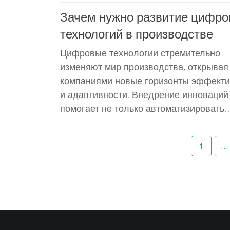
Зачем нужно развитие цифр
технологий в производстве
Цифровые технологии стремительно
изменяют мир производства, открывая
компаниями новые горизонты эффекти
и адаптивности. Внедрение инноваций
помогает не только автоматизировать
рутинные задачи, но и оптимизировать
производственные процессы, снижая з
1
…
и повышая качество продукции. Однако
главным преимуществом является гибк
которая позволяет быстро реагировать
изменения в спросе и удовлетворять
потребности современных клиентов. В
понимать роль цифровых технологий в