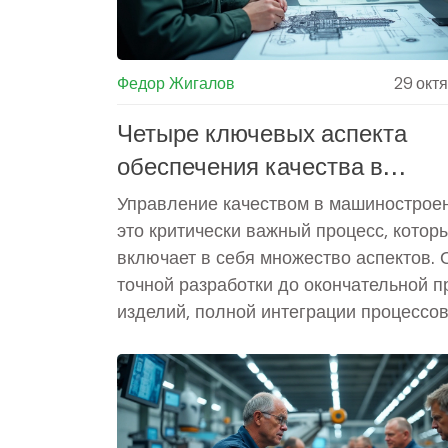
Федор Жигалов
29 окт
Четыре ключевых аспекта
обеспечения качества в
машиностроении
Управление качеством в машинострое
это критически важный процесс, котор
включает в себя множество аспектов. 
точной разработки до окончательной п
изделий, полной интеграции процессов
постоянного улучшения, все они играю
ключевую роль в обеспечении высоког
качества продукции. Основная задача
минимизировать дефекты и повысить
эффективность. В статье рассматрива