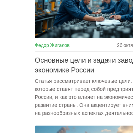
четыре главных элемента, которые по
достичь этого. Она предлагает практи
советы и подчеркивает значимость
комплексного подхода.
Федор Жигалов
26 окт
Основные цели и задачи заво
экономике России
Статья рассматривает ключевые цели,
которые ставят перед собой предприя
России, и как это влияет на экономиче
развитие страны. Она акцентирует вн
на разнообразных аспектах деятельно
заводов и их вкладе в экономическую 
Особое внимание уделяется стратегич