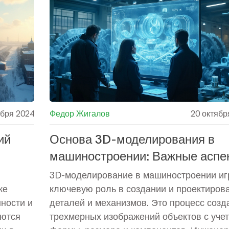
орые
качества и его влияние на производстве
процессы. Обсуждаются методы улучшен
оль
контроля качества и важность интеграци
.
новых технологий.
ября 2024
Федор Жигалов
20 октябр
ий
Основа 3D-моделирования в
машиностроении: Важные аспе
и методы
3D-моделирование в машиностроении иг
ке
ключевую роль в создании и проектиров
ности и
деталей и механизмов. Это процесс созд
аются
трехмерных изображений объектов с учет