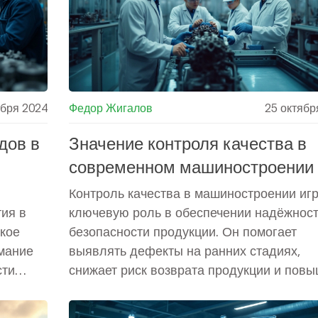
могают
практические советы по автоматизации
ческие
заводов.
ября 2024
Федор Жигалов
25 октябр
дов в
Значение контроля качества в
современном машиностроении
Контроль качества в машиностроении игр
тия в
ключевую роль в обеспечении надёжност
ское
безопасности продукции. Он помогает
имание
выявлять дефекты на ранних стадиях,
сти
снижает риск возврата продукции и повы
систему.
удовлетворенность клиентов. В статье
еским,
рассматриваются основные аспекты кон