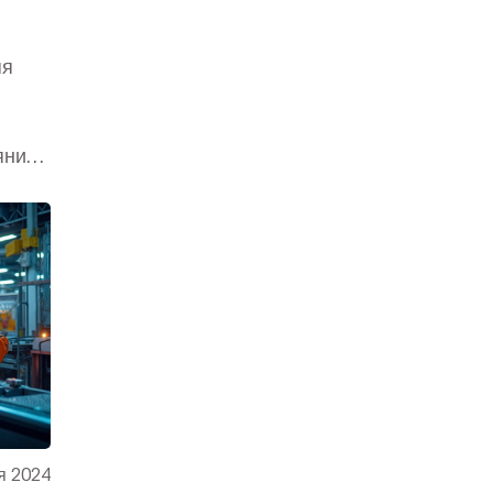
яя
яния
ия.
и.
еты
 что
ь
я 2024