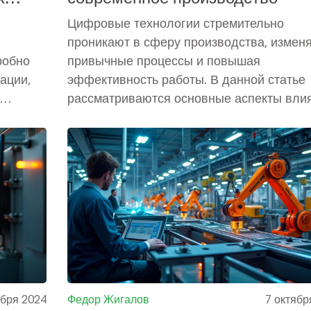
Цифровые технологии стремительно
проникают в сферу производства, измен
робно
привычные процессы и повышая
ации,
эффективность работы. В данной статье
рассматриваются основные аспекты вли
технологий на производство, такие как
ые для
автоматизация производственных линий,
тво
внедрение Интернета вещей и роботизац
Исследуется, как это влияет на
ии
производительность и качество продукци
Кроме того, приведены практические сов
по интеграции технологий в предприятие,
позволяет уменьшить затраты и улучшит
результаты.
ября 2024
Федор Жигалов
7 октябр