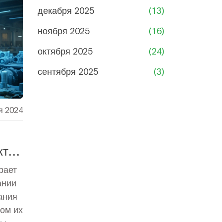
нные
декабря 2025
(13)
ия
ноября 2025
(16)
и
октября 2025
(24)
сентября 2025
(3)
я 2024
кты
рает
ании
ания
ом их