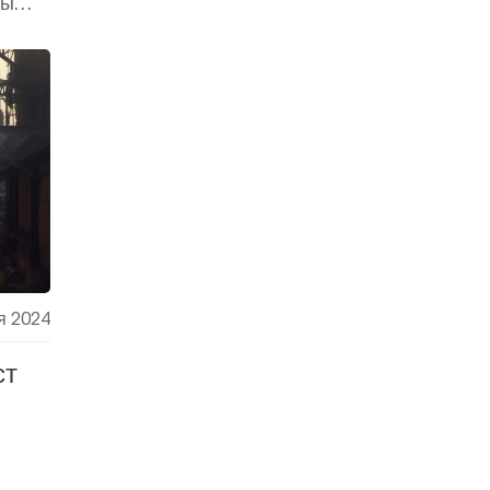
ры
ммные
ти
ия
ия
ий к
3D-
я 2024
ст