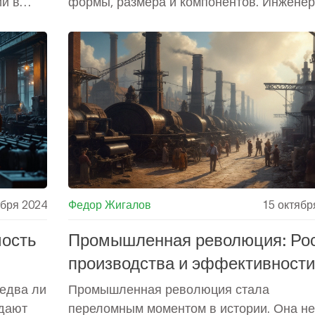
и в
формы, размера и компонентов. Инжене
как
используют различные методы и програ
решения для достижения высокой точнос
моделей. Важность точного моделирован
ную
становится очевидной по мере усложнен
виях
производственных процессов и требован
 и
качеству. Статья раскрывает основные
аспекты и преимущества использования 
ает, как
моделей в инженерных разработках.
итие и
ября 2024
Федор Жигалов
15 октябр
мость
Промышленная революция: Ро
производства и эффективности
 едва ли
Промышленная революция стала
здают
переломным моментом в истории. Она не