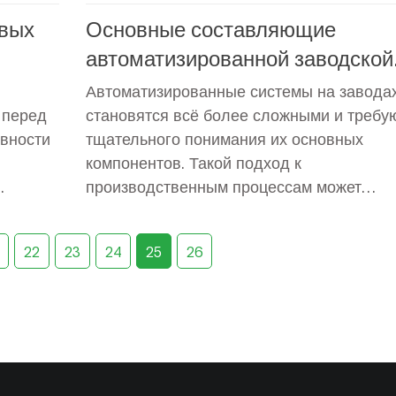
овых
Основные составляющие
автоматизированной заводской
системы
Автоматизированные системы на завода
 перед
становятся всё более сложными и требу
вности
тщательного понимания их основных
компонентов. Такой подход к
производственным процессам может
значительно повысить эффективность р
атраты
предприятия. Ключевые элементы этой
22
23
24
25
26
,
системы включают программное обеспеч
ость,
оборудование, датчики, системы управле
 на
интерфейсы. Каждое из этих звеньев игр
важную роль в увеличении точности и
ажно
скорости операций. Понимание их
взаимодействия поможет в создании