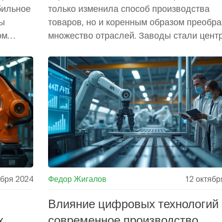
бильное
только изменила способ производства
ды
товаров, но и коренным образом преобр
ом
множество отраслей. Заводы стали цент
экономической и социальной деятельност
что привело к увеличению эффективност
у,
Основные технологии, такие как паровые
машины и механизация, сыграли ключев
должать
роль в этом процессе. Сегодня эти новш
продолжают влиять на промышленность 
глобальном уровне.
ября 2024
Федор Жигалов
12 октябр
Влияние цифровых технологий 
х
современное производство