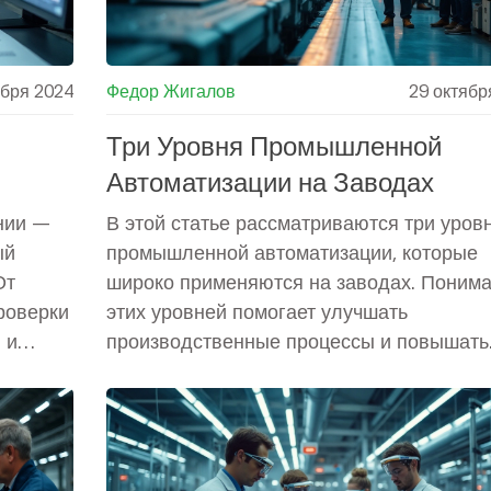
ября 2024
Федор Жигалов
29 октябр
Три Уровня Промышленной
Автоматизации на Заводах
нии —
В этой статье рассматриваются три уров
ый
промышленной автоматизации, которые
От
широко применяются на заводах. Поним
роверки
этих уровней помогает улучшать
 и
производственные процессы и повышать
т
эффективность. Статья детализирует, как
о
каждый уровень автоматизации вносит с
 —
вклад в оптимизацию производства и что
нужно учитывать при внедрении таких си
ются
Изложение содержит интересные пример