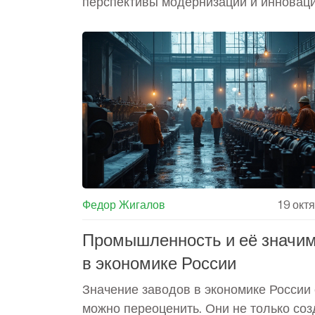
перспективы модернизации и инноваци
производственном процессе. Заводы, 
сердце индустриального сектора,
способствуют увеличению экспортных
возможностей и укрепляют националь
экономическую независимость. В усло
глобальной конкуренции модернизация
использование передовых технологий
становятся приоритетами. Читатель узн
заводы влияют на экономическое разв
благосостояние регионов.
Федор Жигалов
19 окт
Промышленность и её значи
в экономике России
Значение заводов в экономике России
можно переоценить. Они не только со