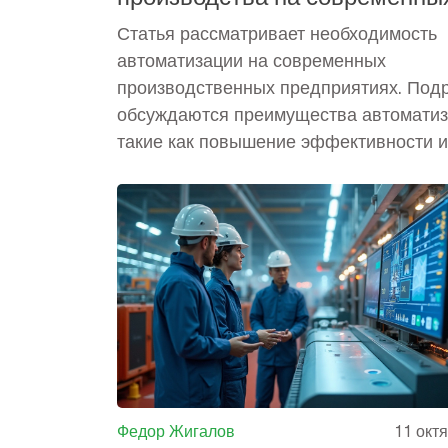
заводах
Статья рассматривает необходимость
автоматизации на современных
производственных предприятиях. Под
обсуждаются преимущества автоматиз
такие как повышение эффективности и
снижение затрат. Рассматриваются
современные технологии, используем
автоматизации, и их влияние на качес
продукции. Также обсуждается, как
автоматизация может помочь в снижен
человеческого фактора и улучшении
безопасности на заводах.
Федор Жигалов
11 окт