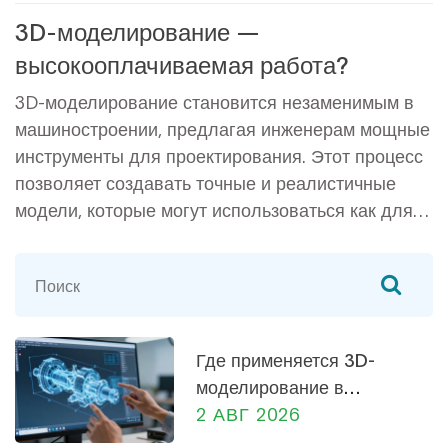
3D-моделирование —
высокооплачиваемая работа?
3D-моделирование становится незаменимым в
машиностроении, предлагая инженерам мощные
инструменты для проектирования. Этот процесс
позволяет создавать точные и реалистичные
модели, которые могут использоваться как для
прототипирования, так и для серийного
производства. В статье рассмотрим, насколько
перспективной и прибыльной может быть
карьера в этой области. Также мы обсудим
навыки, которые нужны, чтобы стать
Где применяется 3D-
востребованным специалистом в 3D-
моделирование в
моделировании.
машиностроении: от
2 АВГ 2026
проектирования до