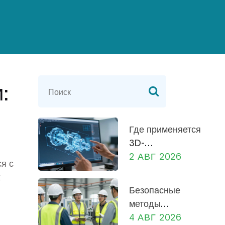
:
Где применяется
3D-
моделирование
2 АВГ 2026
я с
в
х
машиностроении:
Безопасные
от
методы
проектирования
работы на
4 АВГ 2026
до производства