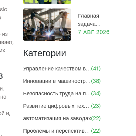
производстве:
slo
практическое
Главная
о
руководство
задача
для
предприятия:
7 АВГ 2026
 из
сотрудников и
прибыль,
вает,
руководителей
социальная
их
Категории
роль и
экономика
Управление качеством в машиностроении
(41)
в
России
Инновации в машиностроении и производстве
(38)
и.
Безопасность труда на производствах
(34)
жно
Развитие цифровых технологий в производстве
(23)
й и,
автоматизация на заводах
(22)
Проблемы и перспективы машиностроения
(22)