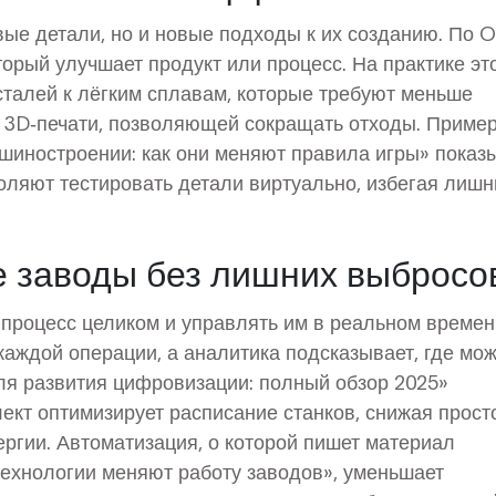
вые детали, но и новые подходы к их созданию. По O
торый улучшает продукт или процесс. На практике эт
сталей к лёгким сплавам, которые требуют меньше
е 3D‑печати, позволяющей сокращать отходы. Пример
ашиностроении: как они меняют правила игры» показы
оляют тестировать детали виртуально, избегая лишн
 заводы без лишних выбросо
роцесс целиком и управлять им в реальном времен
каждой операции, а аналитика подсказывает, где мо
для развития цифровизации: полный обзор 2025»
ект оптимизирует расписание станков, снижая просто
ергии. Автоматизация, о которой пишет материал
технологии меняют работу заводов», уменьшает