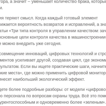
ора, а значит – уменьшает количество брака, которы
и.
лия теряют смысл. Когда каждый готовый элемент
нижается вероятность возвратов и исправлений, а зн
атьи «Три типа контроля в управлении качеством: за
основные цели контроля качества в машиностроении
е можно внедрить уже сегодня.
о совмещение инноваций, цифровых технологий и стр
ментов усиливает другой, создавая цикл, где эконом
ультатом. Если вы ищете практические шаги, начнит
зкие места», где можно применить цифровой монитори
инесет наибольший экологический эффект.
дете более подробные разборы: от модели «цифрово
ю персонала по вопросам охраны труда. Всё это пом
курентоспособным и одновременно более «зеленым».