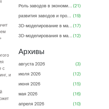
й
Роль заводов в экономике России
(21)
развития заводов и промышленности
(19)
ачит
3D-моделирование в машиностроении
(17)
чем
3D-моделирования в машиностроении
(12)
»
Архивы
огого
ия
августа 2026
(3)
е с
июля 2026
(12)
нг, и
июня 2026
(15)
й
мая 2026
(16)
ожет
апреля 2026
(10)