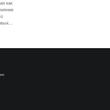
ая как
лияние
го
ивых
ких
ючевые
ая
Также
более
асти.