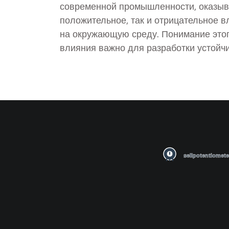
современной промышленности, оказыв
положительное, так и отрицательное в
на окружающую среду. Понимание это
влияния важно для разработки устойч
технологий и минимизации экологичес
рисков. В статье рассматриваются кл
экологические проблемы, вызванные
машиностроительным сектором, включ
выбросы углекислого газа, управление
отходами и использование ресурсов. 
обсуждаются перспективы внедрения 
экологически чистых технологий и
международные инициативы в этой обл