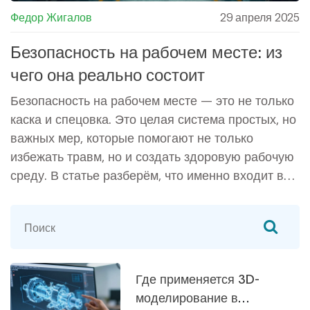
Федор Жигалов
29 апреля 2025
Безопасность на рабочем месте: из
чего она реально состоит
Безопасность на рабочем месте — это не только
каска и спецовка. Это целая система простых, но
важных мер, которые помогают не только
избежать травм, но и создать здоровую рабочую
среду. В статье разберём, что именно входит в
безопасность на производстве, почему
опасности часто не так очевидны, как кажется, и
какие действия реально работают в
повседневной жизни на заводе или стройке.
Рассмотрим примеры, заметки от бывалых
Где применяется 3D-
мастеров и советы, чтобы каждый мог сделать
моделирование в
своё рабочее место чуть безопаснее.