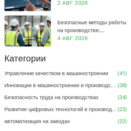
машиностроении: от
2 АВГ 2026
проектирования до
производства
Безопасные методы работы
на производстве:
практическое руководство
4 АВГ 2026
для сотрудников и
руководителей
Категории
Управление качеством в машиностроении
(41)
Инновации в машиностроении и производстве
(38)
Безопасность труда на производствах
(34)
Развитие цифровых технологий в производстве
(23)
автоматизация на заводах
(22)