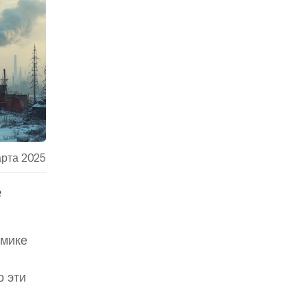
арта 2025
е
омике
о эти
й