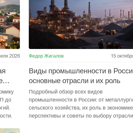
реля 2026
Федор Жигалов
15 октябр
ая
Виды промышленности в Росси
е
основные отрасли и их роль
номику
Подробный обзор всех видов
ВП до
промышленности в России: от металлург
гий.
сельского хозяйства, их роль в экономике
ости.
перспективы и советы по выбору отрасли