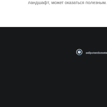
ландшафт, может оказаться полезным.
статье разбираются основные аспекты
воздействия заводов на экономику стр
Изучаются факторы, поддерживающие
заводов и их экспортные возможности.
Рассматривается, как заводы могут при
устойчивому развитию и каким вызова
могут столкнуться.