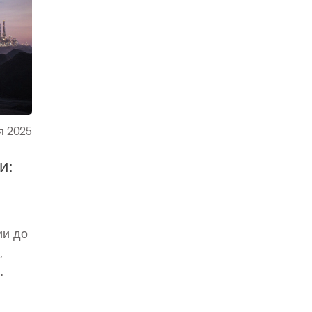
я 2025
и:
ии до
,
.