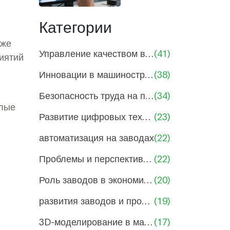
в
руководителей
машиностроении:
Категории
от
аже
проектирования
Управление качеством в машиностроении
(41)
риятий
до производства
Инновации в машиностроении и производстве
(38)
Безопасность труда на производствах
(34)
илые
Развитие цифровых технологий в производстве
(23)
автоматизация на заводах
(22)
Проблемы и перспективы машиностроения
(22)
Роль заводов в экономике России
(20)
развития заводов и промышленности
(19)
3D-моделирование в машиностроении
(17)