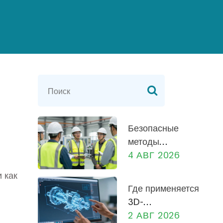
Безопасные
методы
работы на
4 АВГ 2026
производстве:
 как
практическое
Где применяется
руководство
3D-
для
моделирование
2 АВГ 2026
сотрудников и