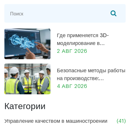
подробно рассматриваются управляемые
программы, PLC-системы, роботизацию и
SCADA-системы. Эти знания помогут выбрать
оптимальную схему для конкретных нужд
Где применяется 3D-
производства.
моделирование в
машиностроении: от
2 АВГ 2026
проектирования до
производства
Безопасные методы работы
на производстве:
практическое руководство
4 АВГ 2026
для сотрудников и
руководителей
Категории
Управление качеством в машиностроении
(41)