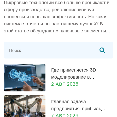
Цифровые технологии всё больше проникают в
сферу производства, революционизируя
процессы и повышая эффективность. Но какая
система является по-настоящему лучшей? В
этой статье обсуждаются ключевые элементы
цифровых технологий, таких как IoT и
искусственный интеллект, примеры их успешного
применения на производстве и советы по
выбору оптимальной системы для конкретного
предприятия. Также рассматриваются
Где применяется 3D-
преимущества и вызовы, с которыми могут
моделирование в
столкнуться производства при внедрении
машиностроении: от
2 АВГ 2026
цифровых технологий.
проектирования до
производства
Главная задача
предприятия: прибыль,
социальная роль и
7 АВГ 2026