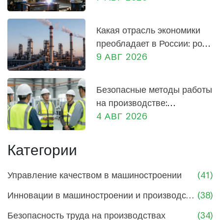
экономика России
Какая отрасль экономики
преобладает в России: роль
промышленности и заводов
9 АВГ 2026
Безопасные методы работы
на производстве:
практическое руководство
4 АВГ 2026
для сотрудников и
руководителей
Категории
Управление качеством в машиностроении
(41)
Инновации в машиностроении и производстве
(38)
Безопасность труда на производствах
(34)