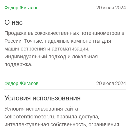
сложности в стандартизации процессов и
Федор Жигалов
20 июля 2024
интеграция новых технологий. Также
предлагаются стратегии и практические советы
О нас
по улучшению управления качеством для
Продажа высококачественных потенциометров в
достижения более высокого уровня
России. Точные, надежные компоненты для
эффективности и удовлетворенности клиентов.
машиностроения и автоматизации.
Индивидуальный подход и локальная
поддержка.
Федор Жигалов
20 июля 2024
Условия использования
Условия использования сайта
sellpotentiometer.ru: правила доступа,
интеллектуальная собственность, ограничения