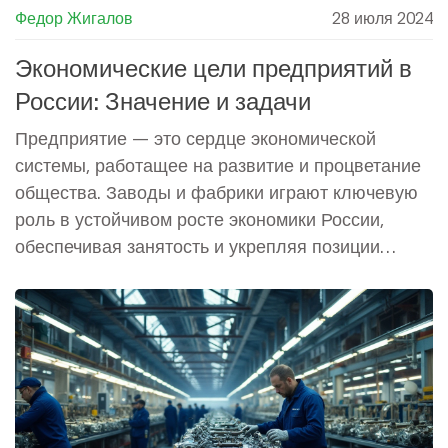
Федор Жигалов
28 июля 2024
Экономические цели предприятий в
России: Значение и задачи
Предприятие — это сердце экономической
системы, работащее на развитие и процветание
общества. Заводы и фабрики играют ключевую
роль в устойчивом росте экономики России,
обеспечивая занятость и укрепляя позиции
страны на мировом рынке. Важно понимать, как
формируются экономические цели предприятий
и как они способствуют общему благополучию.
Каждый завод, независимо от размера, имеет
свои уникальные задачи, направленные на
инновации и совершенствование производства.