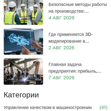
Безопасные методы работы
на производстве:
практическое руководство
4 АВГ 2026
для сотрудников и
руководителей
Где применяется 3D-
моделирование в
машиностроении: от
2 АВГ 2026
проектирования до
производства
Главная задача
предприятия: прибыль,
социальная роль и
7 АВГ 2026
экономика России
Категории
Управление качеством в машиностроении
(41)