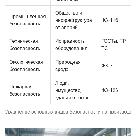
Общество и
Промышленная
инфраструктура
ФЗ-116
безопасность
от аварий
Техническая
Исправность
ГОСТы, ТР
безопасность
оборудования
ТС
Экологическая
Природная
ФЗ-7
безопасность
среда
Люди,
Пожарная
имущество,
ФЗ-123
безопасность
здания от огня
Сравнение основных видов безопасности на производст