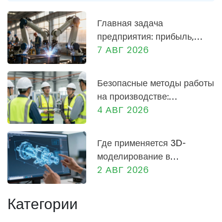
Главная задача
предприятия: прибыль,
социальная роль и
7 АВГ 2026
экономика России
Безопасные методы работы
на производстве:
практическое руководство
4 АВГ 2026
для сотрудников и
руководителей
Где применяется 3D-
моделирование в
машиностроении: от
2 АВГ 2026
проектирования до
производства
Категории