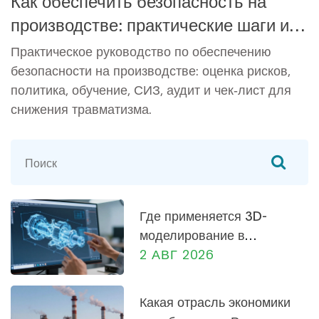
Как обеспечить безопасность на
производстве: практические шаги и
чек‑лист
Практическое руководство по обеспечению
безопасности на производстве: оценка рисков,
политика, обучение, СИЗ, аудит и чек‑лист для
снижения травматизма.
Где применяется 3D-
моделирование в
машиностроении: от
2 АВГ 2026
проектирования до
производства
Какая отрасль экономики