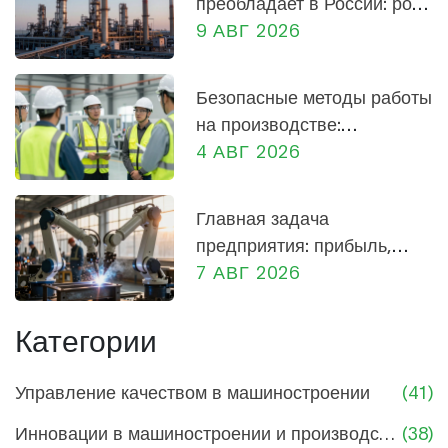
преобладает в России: роль
промышленности и заводов
9 АВГ 2026
Безопасные методы работы
на производстве:
практическое руководство
4 АВГ 2026
для сотрудников и
руководителей
Главная задача
предприятия: прибыль,
социальная роль и
7 АВГ 2026
экономика России
Категории
Управление качеством в машиностроении
(41)
Инновации в машиностроении и производстве
(38)