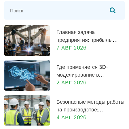
Главная задача
предприятия: прибыль,
социальная роль и
7 АВГ 2026
экономика России
Где применяется 3D-
моделирование в
машиностроении: от
2 АВГ 2026
проектирования до
производства
Безопасные методы работы
на производстве:
практическое руководство
4 АВГ 2026
для сотрудников и