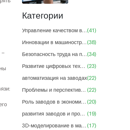
ерять
в
руководителей
машиностроении:
Категории
от
проектирования
Управление качеством в машиностроении
(41)
до производства
Инновации в машиностроении и производстве
(38)
 –
Безопасность труда на производствах
(34)
Развитие цифровых технологий в производстве
(23)
ены
автоматизация на заводах
(22)
язи:
Проблемы и перспективы машиностроения
(22)
Роль заводов в экономике России
(20)
его
развития заводов и промышленности
(19)
3D-моделирование в машиностроении
(17)