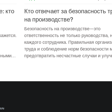
: кто
Кто отвечает за безопасность т
на производстве?
Безопасность на производстве—это
кажется.
ответственность не только руководства, 
каждого сотрудника. Правильная органи
труда и соблюдение норм безопасности м
чными
предотвратить несчастные случаи и улу
примеры
общее рабочее настроение. Важность
ю травм
обучения и роли ответственных лиц на
щитить
предприятиях подчеркивают многочисле
исследования в области охраны труда.
Узнайте, кто именно отвечает за безопас
и как можно улучшить процессы на
производстве. Помните, что осведомленн
и действия каждого имеют значение.