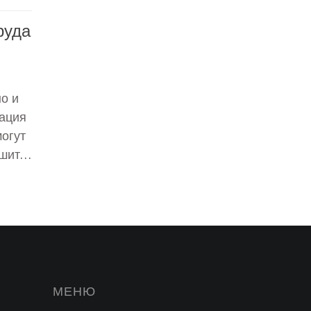
руда
но и
зация
огут
чшить
нные
ность
ость
МЕНЮ