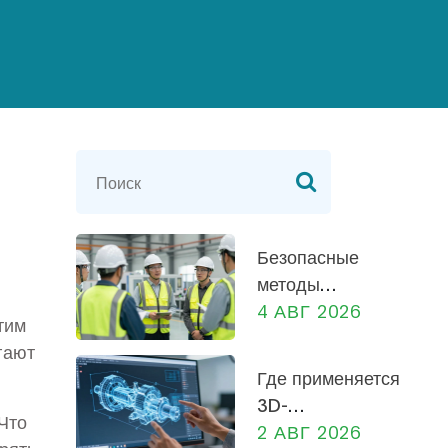
Безопасные
методы
работы на
4 АВГ 2026
тим
производстве:
гают
практическое
Где применяется
руководство
3D-
для
Что
моделирование
2 АВГ 2026
сотрудников и