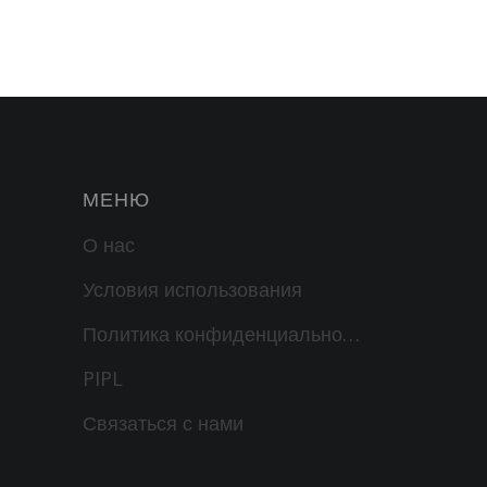
и
тво
а. В
ы по
МЕНЮ
О нас
Условия использования
Политика конфиденциальности
PIPL
Связаться с нами