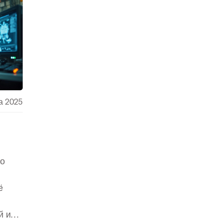
й.
а 2025
но
ё
й и