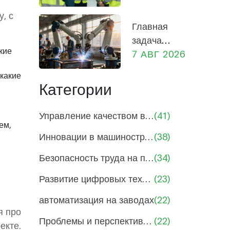
производстве:
, с
практическое
Главная
руководство
задача
для
кие
предприятия:
7 АВГ 2026
сотрудников и
прибыль,
руководителей
какие
социальная
Категории
роль и
экономика
Управление качеством в машиностроении
(41)
России
ем,
Инновации в машиностроении и производстве
(38)
Безопасность труда на производствах
(34)
Развитие цифровых технологий в производстве
(23)
автоматизация на заводах
(22)
я про
Проблемы и перспективы машиностроения
(22)
екте.