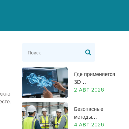
я
Где применяется
3D-
моделирование
2 АВГ 2026
ужно
в
есте.
машиностроении:
Безопасные
от
методы
проектирования
работы на
4 АВГ 2026
до производства