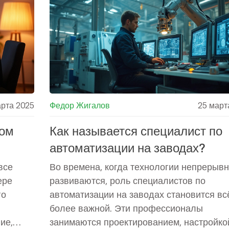
как обойти стандартные ловушки. Будет
практично, честно и без лишних обещани
арта 2025
Федор Жигалов
25 март
ром
Как называется специалист по
автоматизации на заводах?
все
Во времена, когда технологии непрерыв
ере
развиваются, роль специалистов по
го
автоматизации на заводах становится вс
более важной. Эти профессионалы
ие,
занимаются проектированием, настройко