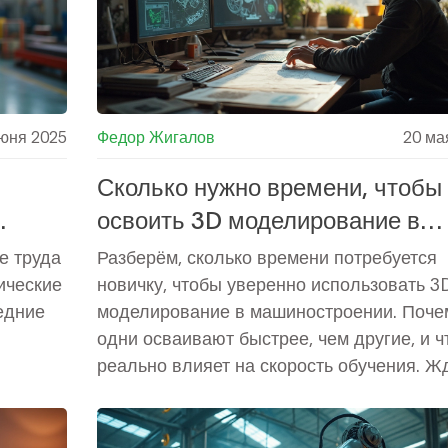
юня 2025
Федор Жигалов
20 ма
Сколько нужно времени, чтобы
освоить 3D моделирование в
й
машиностроении
е труда
Разберём, сколько времени потребуется
ические
новичку, чтобы уверенно использовать 3
едние
моделирование в машиностроении. Поче
одни осваивают быстрее, чем другие, и ч
реально влияет на скорость обучения. Ж
ли вас путь длиною в годы или можно
получить базовые навыки уже через пару
месяцев? Какие ошибки тормозят процесс