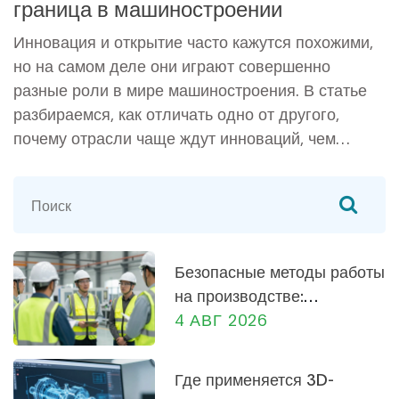
граница в машиностроении
Инновация и открытие часто кажутся похожими,
но на самом деле они играют совершенно
разные роли в мире машиностроения. В статье
разбираемся, как отличать одно от другого,
почему отрасли чаще ждут инноваций, чем
открытий, и как это влияет на развитие
производства. Приведу примеры из реального
сектора и объясню, как эти процессы меняют
жизнь инженеров и компаний. Будут
практические советы — как извлечь выгоду из
Безопасные методы работы
обеих стратегий.
на производстве:
практическое руководство
4 АВГ 2026
для сотрудников и
руководителей
Где применяется 3D-