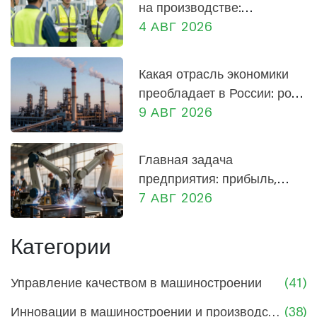
на производстве:
практическое руководство
4 АВГ 2026
для сотрудников и
руководителей
Какая отрасль экономики
преобладает в России: роль
промышленности и заводов
9 АВГ 2026
Главная задача
предприятия: прибыль,
социальная роль и
7 АВГ 2026
экономика России
Категории
Управление качеством в машиностроении
(41)
Инновации в машиностроении и производстве
(38)