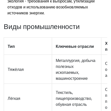
экология
- требования к выбросам, утилизации
отходов и использованию возобновляемых
источников энергии.
Виды промышленности
Ха
Тип
Ключевые отрасли
пр
Металлургия, добыча
Ст
полезных
Тяжёлая
об
ископаемых,
ав
машиностроение
Од
Текстиль,
пр
Лёгкая
пищепроизводство,
пи
обувная отрасль
об