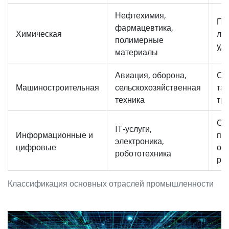
Нефтехимия,
Пл
фармацевтика,
Химическая
лек
полимерные
уд
материалы
Авиация, оборона,
Са
Машиностроительная
сельскохозяйственная
тан
техника
тр
См
IT‑услуги,
Информационные и
пр
электроника,
цифровые
об
робототехника
ро
Классификация основных отраслей промышленности