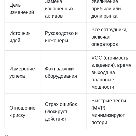
Замена
Увеличение
Цель
изношенных
прибыли или
изменений
активов
доли рынка
Все сотрудники,
Источник
Руководство и
включая
идей
инженеры
операторов
VOC (стоимость
владения), время
Измерение
Факт закупки
выхода на
успеха
оборудования
плановые
мощности
Быстрые тесты
Страх ошибок
Отношение
(MVP)
блокирует
к риску
минимизируют
действия
потери