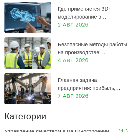
процессе. Сегодня эти новшества продолжают
Где применяется 3D-
влиять на промышленность на глобальном
моделирование в
уровне.
машиностроении: от
2 АВГ 2026
проектирования до
производства
Безопасные методы работы
на производстве:
практическое руководство
4 АВГ 2026
для сотрудников и
руководителей
Главная задача
предприятия: прибыль,
социальная роль и
7 АВГ 2026
экономика России
Категории
Управление качеством в машиностроении
(41)