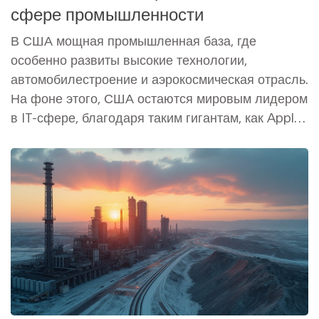
сфере промышленности
В США мощная промышленная база, где
особенно развиты высокие технологии,
автомобилестроение и аэрокосмическая отрасль.
На фоне этого, США остаются мировым лидером
в IT-сфере, благодаря таким гигантам, как Apple
и Google. Американская автомобильная
промышленность представлена такими
известными марками, как Ford и Tesla. Кроме
того, страна активно инвестирует в инновации и
устойчивое развитие, что делает её передовой в
мировой экономике.