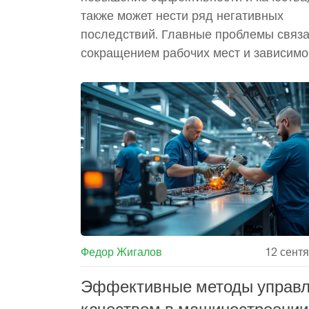
также может нести ряд негативных
последствий. Главные проблемы связ
сокращением рабочих мест и зависимо
технических систем. Узнайте, как повли
внедрение технологий, чтобы минимиз
эти риски. В статье мы рассмотрим ра
аспекты автоматизации, включая их в
на сотрудников и производственные
процессы.
Федор Жигалов
12 сент
Эффективные методы управ
качеством в машиностроении