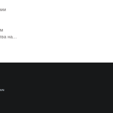
нии
ям
тва на
нии,
еский
ности и
ти
ю