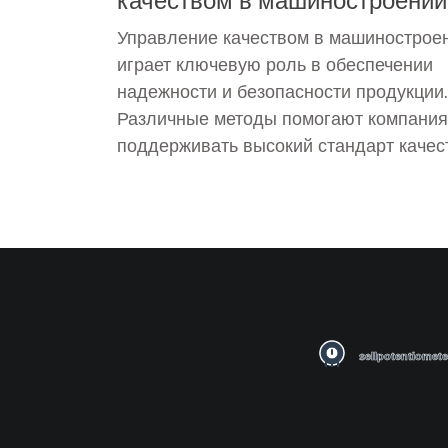
Управление качеством в машинострое
играет ключевую роль в обеспечении
надежности и безопасности продукции.
Различные методы помогают компани
поддерживать высокий стандарт качес
всех этапах производства. В статье
рассматриваются основные подходы к
управлению качеством в машинострое
такие как TQM, шесть сигм и статистич
контроль. Каждый метод имеет свои
особенности и преимущества, которые
помогают в достижении производитель
удовлетворенности клиентов. Изучив э
методы, компании могут улучшить сво
продукцию и удовлетворить растущие
требования рынка.