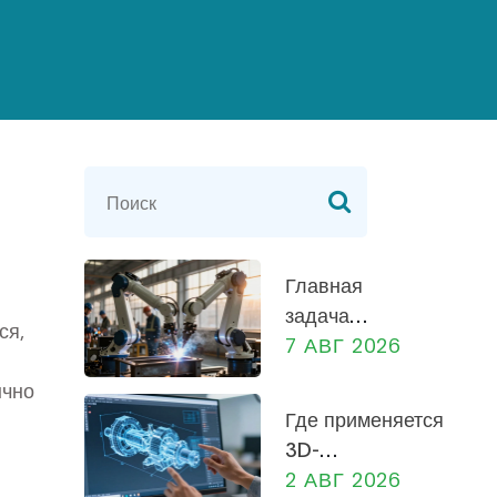
Главная
задача
ся,
предприятия:
7 АВГ 2026
прибыль,
ычно
социальная
Где применяется
роль и
3D-
экономика
моделирование
2 АВГ 2026
России