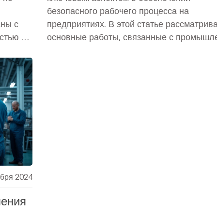
безопасного рабочего процесса на
аны с
предприятиях. В этой статье рассматрив
стью от
основные работы, связанные с промышл
ять на
безопасностью, важные для предотвращ
ировать
несчастных случаев и защиты здоровья
зличные
работников. Величайшее внимание уделя
лияние
разработке планов действий в чрезвыча
ситуациях и обучению персонала.
Рассматриваются современные технолог
которые помогают контролировать риски
минимизировать опасные факторы.
Информация основана на лучших практик
законодательных нормах.
ября 2024
ления